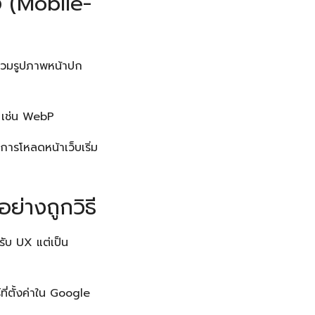
อ (Mobile-
่รวมรูปภาพหน้าปก
่ เช่น WebP
าการโหลดหน้าเว็บเริ่ม
ย่างถูกวิธี
หรับ UX แต่เป็น
์ที่ตั้งค่าใน Google