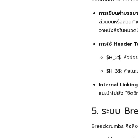
การเขียนคำบรรยา
ส่วนบนหรือส่วนท้า
ว่าหนังสือในหมวดนี้
การใช้ Header T
$H_2$
: หัวข้
$H_3$
: คำแนะ
Internal Linking
แนะนำไปยัง “จิตวิท
5. ระบบ Br
Breadcrumbs คือลิงก