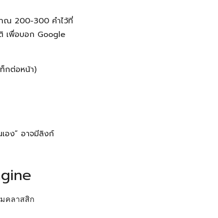
าณ 200-300 คำไว้ที่
าติ เพื่อบอก Google
แท็กต่อหน้า)
นเอง” อาจมีลิงก์
ngine
รมคลาสสิก