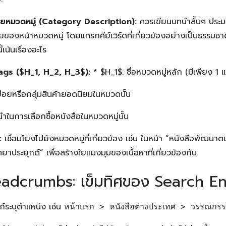
ยหมวดหมู่ (Category Description):
ควรเขียนบทนำสั้นๆ ประม
ยของหน้าหมวดหมู่ โดยแทรกคีย์เวิร์ดที่เกี่ยวข้องอย่างเป็นธรรมช
เน้นเรื่องอะไร
ags (
$H_1, H_2, H_3$
):
*
$H_1$
: ชื่อหมวดหมู่หลัก (มีเพียง 1 
อย่อยหรือกลุ่มสินค้ายอดนิยมในหมวดนั้น
นำในการเลือกซื้อหนังสือในหมวดหมู่นั้น
Search
:
เชื่อมโยงไปยังหมวดหมู่ที่เกี่ยวข้อง เช่น ในหน้า “หนังสือพัฒนาต
Search
for:
ยาประยุกต์” เพื่อสร้างใยแมงมุมของเนื้อหาที่เกี่ยวข้องกัน
eadcrumbs: เข็มทิศของ Search E
์ระบุตำแหน่ง เช่น
หน้าแรก > หนังสือต่างประเทศ > วรรณกร