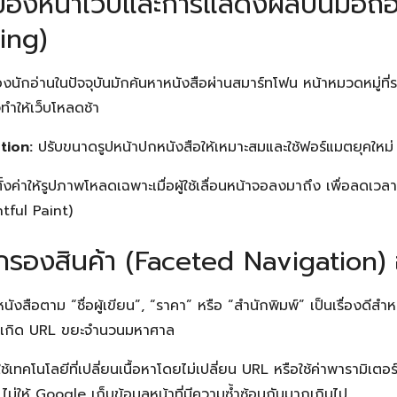
วของหน้าเว็บและการแสดงผลบนมือถื
ing)
นักอ่านในปัจจุบันมักค้นหาหนังสือผ่านสมาร์ทโฟน หน้าหมวดหมู่ที
ำให้เว็บโหลดช้า
tion:
ปรับขนาดรูปหน้าปกหนังสือให้เหมาะสมและใช้ฟอร์แมตยุคใหม
้งค่าให้รูปภาพโหลดเฉพาะเมื่อผู้ใช้เลื่อนหน้าจอลงมาถึง เพื่อลดเวล
tful Paint)
วกรองสินค้า (Faceted Navigation) อ
นังสือตาม “ชื่อผู้เขียน”, “ราคา” หรือ “สำนักพิมพ์” เป็นเรื่องดีสำ
กเกิด URL ขยะจำนวนมหาศาล
ช้เทคโนโลยีที่เปลี่ยนเนื้อหาโดยไม่เปลี่ยน URL หรือใช้ค่าพารามิเตอร
่ให้ Google เก็บข้อมูลหน้าที่มีความซ้ำซ้อนกันมากเกินไป