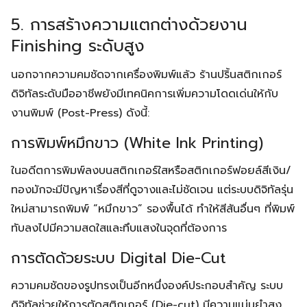
5. การสร้างความแตกต่างด้วยงาน
Finishing ระดับสูง
Search
Search
นอกจากความคมชัดจากเครื่องพิมพ์แล้ว ร้านปริ้นสติกเกอร์
for:
ดิจิทัลระดับมืออาชีพยังมีเทคนิคการเพิ่มความโดดเด่นให้กับ
งานพิมพ์ (Post-Press) ดังนี้:
การพิมพ์หมึกขาว (White Ink Printing)
ในอดีตการพิมพ์ลงบนสติกเกอร์ใสหรือสติกเกอร์ฟอยล์สีเงิน/
ทองมักจะมีปัญหาเรื่องสีที่ดูจางและไม่ชัดเจน แต่ระบบดิจิทัลรุ่น
ใหม่สามารถพิมพ์ “หมึกขาว” รองพื้นได้ ทำให้สีสันอื่นๆ ที่พิมพ์
ทับลงไปมีความสดใสและทึบแสงในจุดที่ต้องการ
การตัดด้วยระบบ Digital Die-Cut
ความคมชัดของรูปทรงเป็นอีกหนึ่งองค์ประกอบสำคัญ ระบบ
ดิจิทัลช่วยให้การตัดสติกเกอร์ (Die-cut) มีความแม่นยำสูง