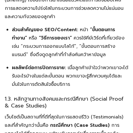
(Briefing) ไปจนถึงการนำเสนอแนวคิดและการส่งมอบไฟล์
การแสดงความโปร่งใสในกระบวนการช่วยลดความไม่แน่นอน
และความกังวลของลูกค้า
ส่วนสำคัญของ SEO/Content:
หน้า
“ขั้นตอนการ
ทำงาน”
หรือ
“วิธีการของเรา”
ควรใช้คีย์เวิร์ดที่เกี่ยวข้อง
เช่น “กระบวนการออกแบบโลโก้”, “ขั้นตอนการสร้าง
แบรนด์” ซึ่งดึงดูดลูกค้าที่กำลังค้นคว้าหาข้อมูล
ผลลัพธ์ต่อการปิดการขาย:
เมื่อลูกค้าเข้าใจว่าพวกเขาจะได้
รับอะไรบ้างในแต่ละขั้นตอน พวกเขาจะรู้สึกควบคุมได้และ
มั่นใจในการตัดสินใจซื้อบริการ
1.3. หลักฐานทางสังคมและกรณีศึกษา (Social Proof
& Case Studies)
เว็บไซต์เป็นสถานที่ที่ดีที่สุดในการแสดงรีวิว (Testimonials)
และที่สำคัญกว่านั้นคือ
กรณีศึกษา (Case Studies)
การ