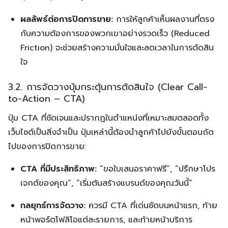
ผลลัพธ์ต่อการปิดการขาย:
การให้ลูกค้าเห็นผลงานที่ตรง
กับความต้องการของพวกเขาอย่างรวดเร็ว (Reduced
Friction) จะช่วยสร้างความมั่นใจและลดเวลาในการตัดสิน
ใจ
3.2. การจัดวางปุ่มกระตุ้นการตัดสินใจ (Clear Call-
to-Action – CTA)
ปุ่ม CTA ที่ชัดเจนและปรากฏในตำแหน่งที่เหมาะสมตลอดทั้ง
เว็บไซต์เป็นสิ่งจำเป็น ปุ่มเหล่านี้ต้องนำลูกค้าไปยังขั้นตอนถัด
ไปของการปิดการขาย:
CTA ที่มีประสิทธิภาพ:
“ขอใบเสนอราคาฟรี”, “ปรึกษาโปร
เจกต์ของคุณ”, “เริ่มต้นสร้างแบรนด์ของคุณวันนี้”
กลยุทธ์การจัดวาง:
ควรมี CTA ที่เด่นชัดบนหน้าแรก, ท้าย
หน้าพอร์ตโฟลิโอแต่ละรายการ, และท้ายหน้าบริการ