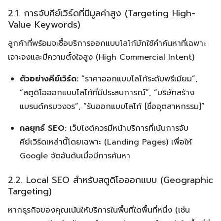
2.1. การจับคีย์เวิร์ดที่มีมูลค่าสูง (Targeting High-
Value Keywords)
ลูกค้าที่พร้อมจะซื้อบริการออกแบบโลโก้มักใช้คำค้นหาที่เฉพาะ
เจาะจงและมีความตั้งใจสูง (High Commercial Intent)
ตัวอย่างคีย์เวิร์ด:
“ราคาออกแบบโลโก้ระดับพรีเมียม”,
“สตูดิโอออกแบบโลโก้ที่มีประสบการณ์”, “บริษัทสร้าง
แบรนด์ครบวงจร”, “รับออกแบบโลโก้ [ชื่ออุตสาหกรรม]”
กลยุทธ์ SEO:
เว็บไซต์ควรมีหน้าบริการที่เน้นการจับ
คีย์เวิร์ดเหล่านี้โดยเฉพาะ (Landing Pages) เพื่อให้
Google จัดอันดับเมื่อมีการค้นหา
2.2. Local SEO สำหรับสตูดิโอออกแบบ (Geographic
Targeting)
หากธุรกิจของคุณเน้นให้บริการในพื้นที่ใดพื้นที่หนึ่ง (เช่น