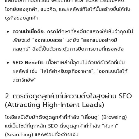
แสดงโลโก้ที่ออกแบบ พร้อมกับการเล่าเรื่องราวเบื้องหลัง:
โจทย์ของลูกค้า, แนวคิด, และผลลัพธ์ที่โลโก้นั้นสร้างขึ้นให้กับ
ธุรกิจของลูกค้า
ความน่าเชื่อถือ:
กรณีศึกษาที่ละเอียดแสดงให้เห็นว่าคุณไม่
เพียงแต่ “ออกแบบสวย” แต่ยัง “ออกแบบอย่างมี
กลยุทธ์” สิ่งนี้เป็นตัวกระตุ้นการปิดการขายที่ทรงพลัง
SEO Benefit:
เนื้อหาเหล่านี้อุดมไปด้วยคีย์เวิร์ดที่เน้น
ผลลัพธ์ เช่น “โลโก้สำหรับธุรกิจอาหาร”, “ออกแบบโลโก้
สตาร์ทอัพ”
2. การดึงดูดลูกค้าที่มีความตั้งใจสูงผ่าน SEO
(Attracting High-Intent Leads)
โซเชียลมีเดียมักดึงดูดลูกค้าที่กำลัง “เลื่อนดู” (Browsing)
แต่เว็บไซต์ที่ถูกหลัก SEO ดึงดูดลูกค้าที่กำลัง “ค้นหา”
(Searching) และพร้อมที่จะจ่ายเงิน