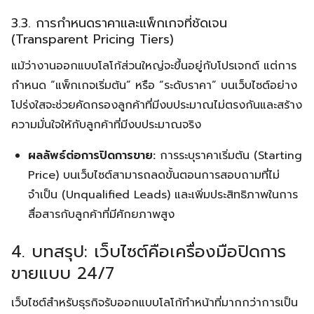
3.3. การกำหนดราคาและแพ็กเกจที่ชัดเจน
(Transparent Pricing Tiers)
แม้ว่างานออกแบบโลโก้ส่วนใหญ่จะขึ้นอยู่กับโปรเจกต์ แต่การ
กำหนด “แพ็กเกจเริ่มต้น” หรือ “ระดับราคา” บนเว็บไซต์อย่าง
โปร่งใสจะช่วยคัดกรองลูกค้าที่มีงบประมาณไม่ตรงกันและสร้าง
ความมั่นใจให้กับลูกค้าที่มีงบประมาณจริง
ผลลัพธ์ต่อการปิดการขาย:
การระบุราคาเริ่มต้น (Starting
Price) บนเว็บไซต์สามารถลดขั้นตอนการสอบถามที่ไม่
จำเป็น (Unqualified Leads) และเพิ่มประสิทธิภาพในการ
สื่อสารกับลูกค้าที่มีศักยภาพสูง
4. บทสรุป: เว็บไซต์คือเครื่องมือปิดการ
ขายแบบ 24/7
เว็บไซต์สำหรับธุรกิจรับออกแบบโลโก้ทำหน้าที่มากกว่าการเป็น