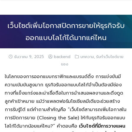
Skip
to
content
เว็บไซต์เพิ่มโอกาสปิดการขายให้ธุรกิจรับ
ออกแบบโลโก้ได้มากแค่ไหน
,
ธันวาคม 9, 2025
backend
บทความ
รับทำเว็บไซต์ขาย
ของ
ในโลกของการออกแบบกราฟิกและแบรนด์ดิ้ง การแข่งขันมี
ความเข้มข้นสูงมาก ธุรกิจรับออกแบบโลโก้จำเป็นต้องมีช่อง
ทางที่แข็งแกร่งและน่าเชื่อถือในการนำเสนอผลงานและดึงดูด
ลูกค้าเป้าหมาย แม้ว่าแพลตฟอร์มโซเชียลมีเดียจะช่วยสร้าง
การรับรู้ได้ แต่คำถามสำคัญคือ “เว็บไซต์สามารถเพิ่มโอกาสใน
การปิดการขาย (Closing the Sale) ให้กับธุรกิจรับออกแบบ
โลโก้ได้มากน้อยแค่ไหน?” คำตอบคือ
เว็บไซต์ที่มีการวางแผน