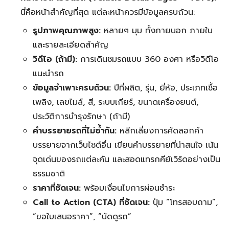
นี่คือหน้าสำคัญที่สุด แต่ละหน้าควรมีข้อมูลครบถ้วน:
รูปภาพคุณภาพสูง:
หลายๆ มุม ทั้งภายนอก ภายใน
และรายละเอียดสำคัญ
วิดีโอ (ถ้ามี):
การเดินชมรถแบบ 360 องศา หรือวิดีโอ
แนะนำรถ
ข้อมูลจำเพาะครบถ้วน:
ปีที่ผลิต, รุ่น, ยี่ห้อ, ประเภทเชื้อ
เพลิง, เลขไมล์, สี, ระบบเกียร์, ขนาดเครื่องยนต์,
ประวัติการบำรุงรักษา (ถ้ามี)
คำบรรยายรถที่ไม่ซ้ำกัน:
หลีกเลี่ยงการคัดลอกคำ
บรรยายจากเว็บไซต์อื่น เขียนคำบรรยายที่น่าสนใจ เน้น
จุดเด่นของรถแต่ละคัน และสอดแทรกคีย์เวิร์ดอย่างเป็น
ธรรมชาติ
ราคาที่ชัดเจน:
พร้อมเงื่อนไขการผ่อนชำระ
Call to Action (CTA) ที่ชัดเจน:
ปุ่ม “โทรสอบถาม”,
“ขอใบเสนอราคา”, “นัดดูรถ”