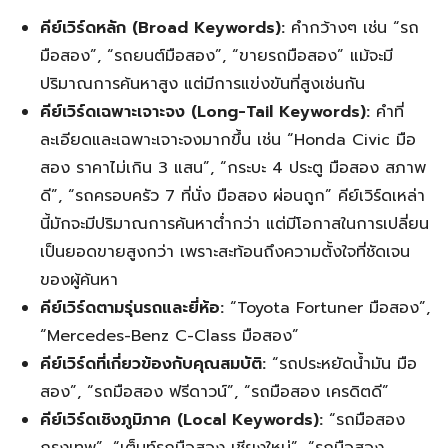
คีย์เวิร์ดหลัก (Broad Keywords):
คำกว้างๆ เช่น “รถ
มือสอง”, “รถยนต์มือสอง”, “ขายรถมือสอง” แม้จะมี
ปริมาณการค้นหาสูง แต่มีการแข่งขันที่สูงเช่นกัน
คีย์เวิร์ดเฉพาะเจาะจง (Long-Tail Keywords):
คำที่
ละเอียดและเฉพาะเจาะจงมากขึ้น เช่น “Honda Civic มือ
สอง ราคาไม่เกิน 3 แสน”, “กระบะ 4 ประตู มือสอง สภาพ
ดี”, “รถครอบครัว 7 ที่นั่ง มือสอง ผ่อนถูก” คีย์เวิร์ดเหล่า
นี้มักจะมีปริมาณการค้นหาต่ำกว่า แต่มีโอกาสในการเปลี่ยน
เป็นยอดขายสูงกว่า เพราะสะท้อนถึงความตั้งใจที่ชัดเจน
ของผู้ค้นหา
คีย์เวิร์ดตามรุ่นรถและยี่ห้อ:
“Toyota Fortuner มือสอง”,
“Mercedes-Benz C-Class มือสอง”
คีย์เวิร์ดที่เกี่ยวข้องกับคุณสมบัติ:
“รถประหยัดน้ำมัน มือ
สอง”, “รถมือสอง ฟรีดาวน์”, “รถมือสอง เครดิตดี”
คีย์เวิร์ดเชิงภูมิภาค (Local Keywords):
“รถมือสอง