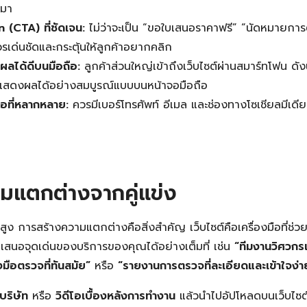
งมา
n (CTA) ที่ชัดเจน:
ไม่ว่าจะเป็น “ขอใบเสนอราคาฟรี” “นัดหมายการ
ด่นชัดและกระตุ้นให้ลูกค้าอยากคลิก
ผลได้ดีบนมือถือ:
ลูกค้าส่วนใหญ่เข้าถึงเว็บไซต์ผ่านสมาร์ทโฟน ดัง
แสดงผลได้อย่างสมบูรณ์แบบบนหน้าจอมือถือ
่อที่หลากหลาย:
ควรมีเบอร์โทรศัพท์ อีเมล และช่องทางโซเชียลมีเดี
ามแตกต่างจากคู่แข่ง
สูง การสร้างความแตกต่างคือสิ่งสำคัญ เว็บไซต์คือเครื่องมือที่ช่ว
เสนอจุดเด่นของบริการของคุณได้อย่างเต็มที่ เช่น
“ทีมงานวิศวกร
งมือตรวจที่ทันสมัย”
หรือ
“รายงานการตรวจที่ละเอียดและเข้าใจง่า
บริษัท
หรือ
วิดีโอเบื้องหลังการทำงาน
แล้วนำไปอัปโหลดบนเว็บไซต์ 