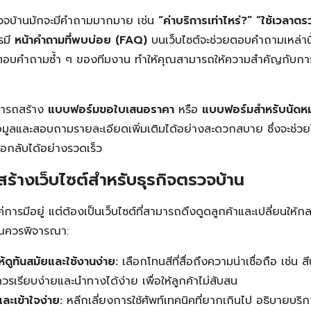
ตรวจบ้านมักจะมีคำถามมากมาย เช่น
“ค่าบริการเท่าไหร่?”
“ใช้เวลาต
รมี
หน้าคำถามที่พบบ่อย (FAQ)
บนเว็บไซต์จะช่วยตอบคำถามเหล่านี
อบคำถามซ้ำ ๆ ของทีมงาน ทำให้คุณสามารถให้ความสำคัญกับการบ
มารถสร้าง
แบบฟอร์มขอใบเสนอราคา
หรือ
แบบฟอร์มสำหรับนัดห
ูลและสอบถามรายละเอียดเพิ่มเติมได้อย่างสะดวกสบาย ซึ่งจะช่วยให
อกลับได้อย่างรวดเร็ว
Search
Search
้างเว็บไซต์สำหรับธุรกิจตรวจบ้าน
for:
่แค่การมีอยู่ แต่ต้องเป็นเว็บไซต์ที่สามารถดึงดูดลูกค้าและเปลี่ยนให้กล
ุณควรพิจารณา:
ดูทันสมัยและใช้งานง่าย:
เลือกโทนสีที่สื่อถึงความน่าเชื่อถือ เช่น ส
วรเรียบง่ายและนำทางได้ง่าย เพื่อให้ลูกค้าไม่สับสน
ละเข้าใจง่าย:
หลีกเลี่ยงการใช้ศัพท์เทคนิคที่ยากเกินไป อธิบายบริ