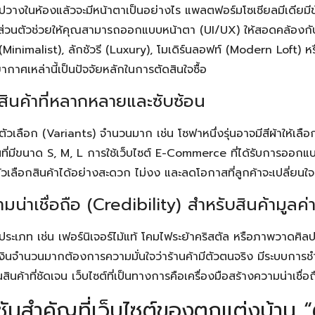
ำไปวางในห้องแล้วจะมีหน้าตาเป็นอย่างไร แพลตฟอร์มโซเชียลมีเดียมี
ซต์ส่วนตัวช่วยให้คุณสามารถออกแบบหน้าตา (UI/UX) ให้สอดคล้องกั
 (Minimalist), ลักชัวรี (Luxury), โมเดิร์นลอฟท์ (Modern Loft) 
กาศเหล่านี้เป็นปัจจัยหลักในการตัดสินใจซื้อ
สินค้าที่หลากหลายและซับซ้อน
ตัวเลือก (Variants) จำนวนมาก เช่น โซฟาหนึ่งรุ่นอาจมีสีผ้าให้เลือก 
กันที่มีขนาด S, M, L การใช้เว็บไซต์ E-Commerce ที่ได้รับการออกแ
ัวเลือกสินค้าได้อย่างสะดวก ไม่งง และลดโอกาสที่ลูกค้าจะเปลี่ยนใ
มน่าเชื่อถือ (Credibility) สำหรับสินค้ามูลค่
เภท เช่น เฟอร์นิเจอร์ไม้แท้ โคมไฟระย้าคริสตัล หรือภาพวาดศิลป
ยเงินจำนวนมากต้องการความมั่นใจว่าร้านค้ามีตัวตนจริง มีระบบการช
นค้าที่ชัดเจน เว็บไซต์ที่เป็นทางการคือเครื่องมือสร้างความน่าเชื่อถือท
์ชันสำคัญที่เว็บไซต์ของตกแต่งบ้าน “