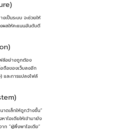
ure)
างเป็นระบบ จะช่วยให้
งผลให้คะแนนอันดับดี
ion)
ฟล์อย่างถูกต้อง
ื่อถือของเว็บลงอีก
ึง) และการแปลงไฟล์
stem)
าดเล็กให้ดูกว้างขึ้น”
งหาไอเดียให้เข้ามายัง
าก “ผู้พึ่งพาไอเดีย”