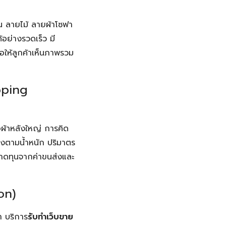
่น ลายไม้ ลายผ้าโซฟา
อย่างรวดเร็ว มี
่อให้ลูกค้าเห็นภาพรวม
pping
้อผ้าหลังใหญ่ การคิด
่งตามน้ำหนัก ปริมาตร
รขาดทุนจากค่าขนส่งและ
on)
า บริการ
รับทำเว็บขาย