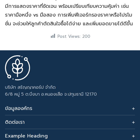
มีการแสดงราคาที่ชัดเจน พร้อมเปรียบเทียบความคุ้มค่า เช่น
ราคามือหนึ่ง vs มือสอง การเพิ่มฟีเจอร์กรองราคาหรือโปรโม
ชั่น จะช่วยให้ลูกค้าตัดสินใจซื้อได้ง่าย และเพิ่มยอดขายได้ดีขึ้น
Post Views:
200
บริษัท สรัญญาคอร์ป จำกัด
6/8 หมู่ 5 ต.บึงบา อ.หนองเสือ จ.ปทุมธานี 12170
ข้อมูลองค์กร
ติดต่อเรา
อีเมล: sarunyacrop@gmail.com
โทรศัพท์:
Example Heading
0915265156