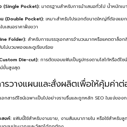
ยว (Single Pocket):
มาตรฐานสำหรับการนำเสนอทั่วไป น้ำหนักเ
้าน (Double Pocket):
เหมาะสำหรับโปรเจกต์ขนาดใหญ่ที่ต้องแยก
ะใบเสนอราคาฝั่งขวา
ine Folder):
สำหรับการบรรจุเอกสารจำนวนมากหรือแคตตาล็อกสิน
ฟ้มไม่บวมพองและดูเรียบร้อย
(Custom Die-cut):
การตัดขอบแฟ้มเป็นรูปทรงตามโลโก้หรือดีไซน์เ
ขั้นสูงสุด
รวางแผนและสั่งผลิตเพื่อให้คุ้มค่าต่อ
ฟ้มเอกสารดีไซน์เฉพาะเป็นไปอย่างราบรื่นและถูกหลัก SEO ในแง่ขอ
ะสงค์:
แฟ้มนี้ใช้สำหรับงานขาย, งานสัมมนาภายใน หรือใช้สำหรับลูก
ำหนดงบประมาณและวัสดุได้ถูกต้อง