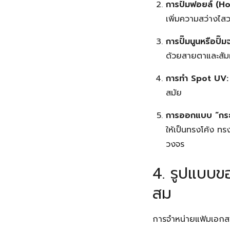
การปั๊มฟอยล์ (H
เพิ่มความสว่างไสว
การปั๊มนูนหรือป
ด้วยสายตาและสัมผ
การทำ Spot UV:
สมัย
การออกแบบ “กระเ
ให้เป็นทรงโค้ง ท
วงจร
4. รูปแบบข
สม
การจำหน่ายแฟ้มเอกสาร