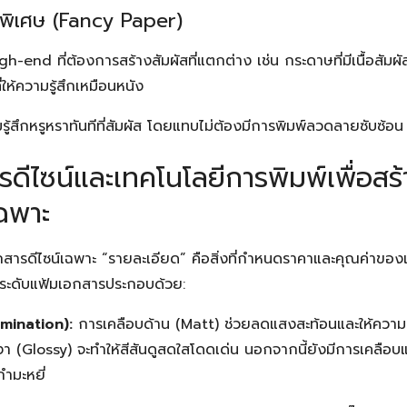
พิเศษ (Fancy Paper)
h-end ที่ต้องการสร้างสัมผัสที่แตกต่าง เช่น กระดาษที่มีเนื้อสัม
่ให้ความรู้สึกเหมือนหนัง
ู้สึกหรูหราทันทีที่สัมผัส โดยแทบไม่ต้องมีการพิมพ์ลวดลายซับซ้อน
รดีไซน์และเทคโนโลยีการพิมพ์เพื่อสร้
ฉพาะ
ารดีไซน์เฉพาะ “รายละเอียด” คือสิ่งที่กำหนดราคาและคุณค่าของแฟ้
ระดับแฟ้มเอกสารประกอบด้วย:
amination):
การเคลือบด้าน (Matt) ช่วยลดแสงสะท้อนและให้ความรู้
งา (Glossy) จะทำให้สีสันดูสดใสโดดเด่น นอกจากนี้ยังมีการเคลือบ
กำมะหยี่