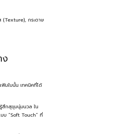
ผัส (Texture), กระดาษ
าง
มใบนั้น เทคนิคที่ได้
สึกสุขุมนุ่มนวล ใน
แบบ “Soft Touch” ที่