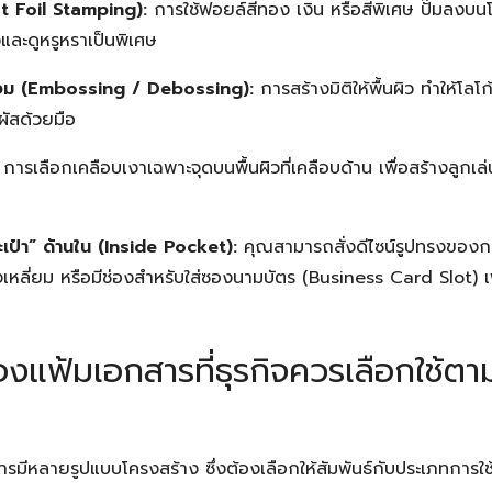
ot Foil Stamping):
การใช้ฟอยล์สีทอง เงิน หรือสีพิเศษ ปั๊มลงบนโล
Search
Search
for:
และดูหรูหราเป็นพิเศษ
ั๊มจม (Embossing / Debossing):
การสร้างมิติให้พื้นผิว ทำให้โลโก
ัสด้วยมือ
การเลือกเคลือบเงาเฉพาะจุดบนพื้นผิวที่เคลือบด้าน เพื่อสร้างลูกเล
ป๋า” ด้านใน (Inside Pocket):
คุณสามารถสั่งดีไซน์รูปทรงของกร
รงเหลี่ยม หรือมีช่องสำหรับใส่ซองนามบัตร (Business Card Slot)
องแฟ้มเอกสารที่ธุรกิจควรเลือกใช้ต
มีหลายรูปแบบโครงสร้าง ซึ่งต้องเลือกให้สัมพันธ์กับประเภทการใช