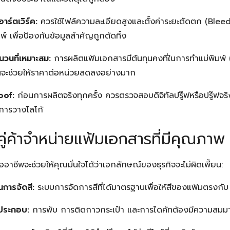
าร์ตเวิร์ค:
ควรใช้ไฟล์ความละเอียดสูงและตั้งค่าระยะตัดตก (Bleed
 เพื่อป้องกันข้อมูลสำคัญถูกตัดทิ้ง
นวนที่เหมาะสม:
การผลิตแฟ้มเอกสารมีต้นทุนคงที่ในการทำแม่พิมพ์ 
้นจะช่วยให้ราคาต่อหน่วยลดลงอย่างมาก
oof:
ก่อนการผลิตจริงทุกครั้ง ควรตรวจสอบดิจิทัลปรู๊ฟหรือปรู๊ฟจร
การวางโลโก้
คู่ค้าจำหน่ายแฟ้มเอกสารที่มีคุณภาพ
มืออาชีพจะช่วยให้คุณมั่นใจได้ว่าเอกลักษณ์ของธุรกิจจะไม่ผิดเพี้ยน:
การจัดสี:
ระบบการจัดการสีที่ได้มาตรฐานเพื่อให้สีของแฟ้มตรงกับ
ประกอบ:
การพับ การติดกาวกระเป๋า และการไดคัทต้องมีความสมมา