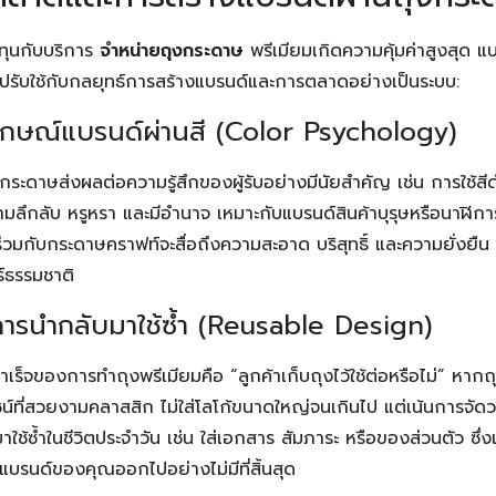
ทุนกับบริการ
จำหน่ายถุงกระดาษ
พรีเมียมเกิดความคุ้มค่าสูงสุด
ับใช้กับกลยุทธ์การสร้างแบรนด์และการตลาดอย่างเป็นระบบ:
ลักษณ์แบรนด์ผ่านสี (Color Psychology)
ระดาษส่งผลต่อความรู้สึกของผู้รับอย่างมีนัยสำคัญ เช่น การใช้สีด
มลึกลับ หรูหรา และมีอำนาจ เหมาะกับแบรนด์สินค้าบุรุษหรือนาฬิก
นร่วมกับกระดาษคราฟท์จะสื่อถึงความสะอาด บริสุทธิ์ และความยั่งยืน
์ธรรมชาติ
ต่อการนำกลับมาใช้ซ้ำ (Reusable Design)
มสำเร็จของการทำถุงพรีเมียมคือ “ลูกค้าเก็บถุงไว้ใช้ต่อหรือไม่” ห
น์ที่สวยงามคลาสสิก ไม่ใส่โลโก้ขนาดใหญ่จนเกินไป แต่เน้นการจัดวา
ใช้ซ้ำในชีวิตประจำวัน เช่น ใส่เอกสาร สัมภาระ หรือของส่วนตัว ซึ
แบรนด์ของคุณออกไปอย่างไม่มีที่สิ้นสุด