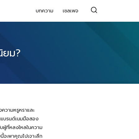
บทความ
เซลเพจ
นิยม?
ห่งความหรูหราและ
๋าแบรนด์เนมมือสอง
บผู้ที่หลงใหลในความ
นี้จะพาคุณไปเจาะลึก