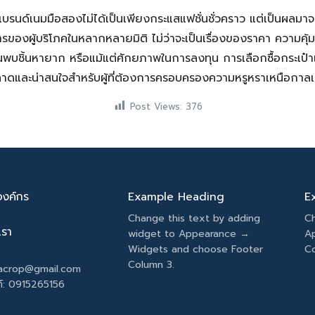
รนด์เนมมือสองไม่ได้เป็นเพียงกระแสแฟชั่นชั่วคราว แต่เป็นผลมาจา
ของผู้บริโภคในหลากหลายมิติ ไม่ว่าจะเป็นเรื่องของราคา ความคุ
นพบชิ้นหายาก หรือแม้แต่ศักยภาพในการลงทุน การเลือกซื้อกระเป๋
ลาดและน่าสนใจสำหรับผู้ที่ต้องการครอบครองความหรูหราเหนือกาลเ
Post Views:
376
องค์กร
Example Heading
E
Change this text by adding
Ch
เรา
widget to Appearance →
A
Widgets and choose Footer
Co
Column 3.
acrop@gmail.com
์:
0915265156