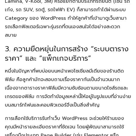
Lamina, V-Kool, 3M) หรือแยกตามประเภทรถยนต์ (เช่น รถ
เก๋ง, รถ SUV, รถตู้, รถไฟฟ้า EV) ก็สามารถทำได้ผ่านระบบ
Category ของ WordPress ทำให้ลูกค้าที่เข้ามาดูเว็บสามา
รถเลือกฟิลเตอร์เฉพาะรุ่นรถที่ตนเองสนใจได้อย่างสะดวก
สบาย
3. ความยืดหยุ่นในการสร้าง “ระบบตาราง
ราคา” และ “แพ็กเกจบริการ”
หนึ่งในปัญหาที่พบบ่อยบนหน้าเพจโซเชียลมีเดียของร้านติด
ฟิล์ม คือลูกค้ามักจะสอบถามเรื่องราคากันเป็นจำนวนมาก
เนื่องจากตารางราคาฟิล์มมีความซับซ้อนตามขนาดไซส์รถและ
เกรดของฟิล์ม การจัดทำข้อมูลเหล่านี้ให้อยู่ในรูปแบบที่อ่านง่าย
บนสมาร์ทโฟนและคอมพิวเตอร์จึงเป็นสิ่งสำคัญ
การเลือกใช้บริการรับทำเว็บ WordPress จะช่วยให้ร้านของ
คุณมีหน้ารายละเอียดราคาที่ชัดเจน โดยผู้พัฒนาสามารถใช้
เครื่องมือประเภท Page Builder (เช่น Elementor หรือ